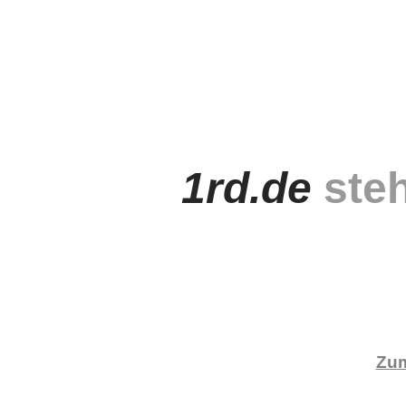
1rd.de
steh
Zum